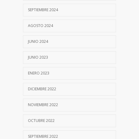
Diagnóstico molecular rápido FilmArray-
SEPTIEMBRE 2024
7570
BioFire
19 SEPTIEMBRE, 2017
AGOSTO 2024
Bordetella pertussis: Diagnóstico de
JUNIO 2024
7521
Laboratorio
20 OCTUBRE, 2017
JUNIO 2023
PROCALCITONINA
7117
ENERO 2023
30 OCTUBRE, 2020
DICIEMBRE 2022
Test del Sudor
7107
NOVIEMBRE 2022
19 SEPTIEMBRE, 2017
OCTUBRE 2022
Descargá nuestra app
6149
SEPTIEMBRE 2022