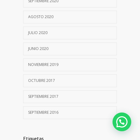
Respiratorias
SEPTIEMBRE 2020
22 JUNIO, 2020
AGOSTO 2020
Autoinmunidad
4219
JULIO 2020
21 SEPTIEMBRE, 2017
JUNIO 2020
Participación en Estudio Multicéntrico
4128
NOVIEMBRE 2019
26 AGOSTO, 2021
COLESTEROL: Nuevos medicamentos,
OCTUBRE 2017
4068
nuevos análisis
25 ENERO, 2023
SEPTIEMBRE 2017
Determinaciones de COVID-19
SEPTIEMBRE 2016
3659
Contactanos
1 JULIO, 2020
Etiquetas