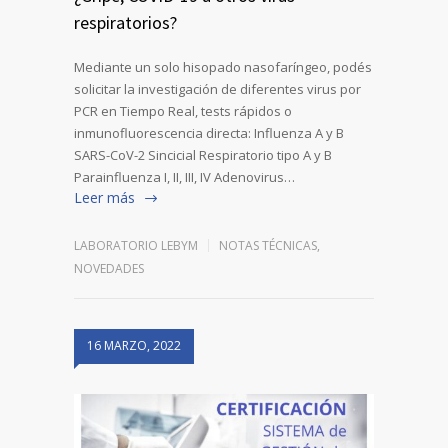
respiratorios?
Mediante un solo hisopado nasofaríngeo, podés
solicitar la investigación de diferentes virus por
PCR en Tiempo Real, tests rápidos o
inmunofluorescencia directa: Influenza A y B
SARS-CoV-2 Sincicial Respiratorio tipo A y B
Parainfluenza I, II, III, IV Adenovirus…
Leer más
LABORATORIO LEBYM
NOTAS TÉCNICAS
,
NOVEDADES
16 MARZO, 2022