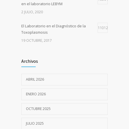
en el laboratorio LEBYM
2 JULIO, 2020
El Laboratorio en el Diagnóstico de la
11012
Toxoplasmosis
19 OCTUBRE, 2017
EL LABORATORIO EN EL DIAGNÓSTICO DE
9094
INFECCIÓN POR VIRUS EPSTEIN BARR
Archivos
21 SEPTIEMBRE, 2017
ABRIL 2026
El laboratorio LEBYM en la pandemia de
8464
COVID-19
ENERO 2026
17 OCTUBRE, 2020
OCTUBRE 2025
Turnos para hisopados ONLINE
8233
11 NOVIEMBRE, 2020
JULIO 2025