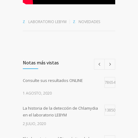
LABORATORIO LEBYM
NOVEDADES
Notas más vistas
Consulte sus resultados ONLINE
78654
1 AGOSTO, 2020
La historia de la detección de Chlamydia
13850
en el laboratorio LEBYM
2 JULIO, 2020