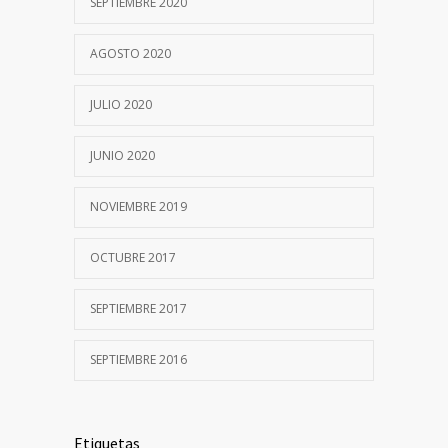
SEPTIEMBRE 2020
21 SEPTIEMBRE, 2017
AGOSTO 2020
Participación en Estudio Multicéntrico
4116
JULIO 2020
26 AGOSTO, 2021
JUNIO 2020
COLESTEROL: Nuevos medicamentos,
4058
nuevos análisis
NOVIEMBRE 2019
25 ENERO, 2023
OCTUBRE 2017
Determinaciones de COVID-19
3657
SEPTIEMBRE 2017
1 JULIO, 2020
SEPTIEMBRE 2016
Etiquetas