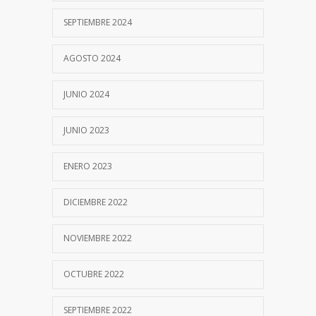
SEPTIEMBRE 2024
Bordetella pertussis: Diagnóstico de
7519
Laboratorio
AGOSTO 2024
20 OCTUBRE, 2017
JUNIO 2024
PROCALCITONINA
7108
30 OCTUBRE, 2020
JUNIO 2023
Test del Sudor
ENERO 2023
7096
19 SEPTIEMBRE, 2017
DICIEMBRE 2022
Descargá nuestra app
6131
NOVIEMBRE 2022
18 ABRIL, 2026
OCTUBRE 2022
Nuevo Termociclador de PCR en Tiempo
5623
Real
SEPTIEMBRE 2022