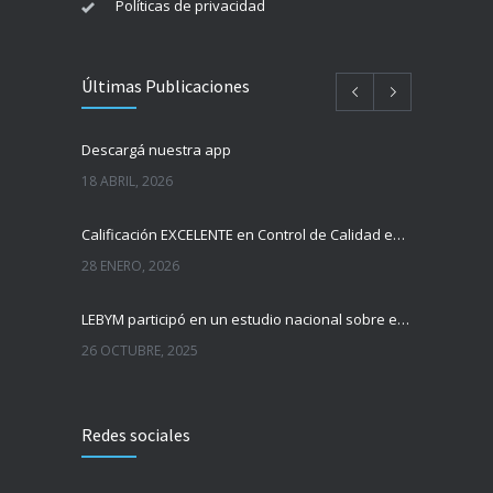
Políticas de privacidad
Últimas Publicaciones
Descargá nuestra app
18 ABRIL, 2026
Calificación EXCELENTE en Control de Calidad en Bacteriología
28 ENERO, 2026
LEBYM participó en un estudio nacional sobre el Virus de Epstein-Barr
26 OCTUBRE, 2025
LEBYM renueva su acreditación internacional
Redes sociales
1 JULIO, 2025
Proyección de la película “Chagas. Orquesta invisible“