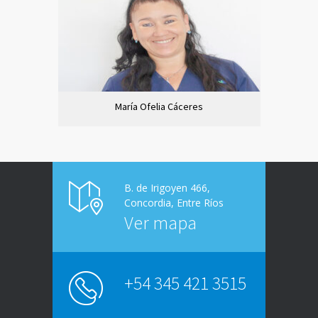
María Ofelia Cáceres
B. de Irigoyen 466,
Concordia, Entre Ríos
Ver mapa
+54 345 421 3515