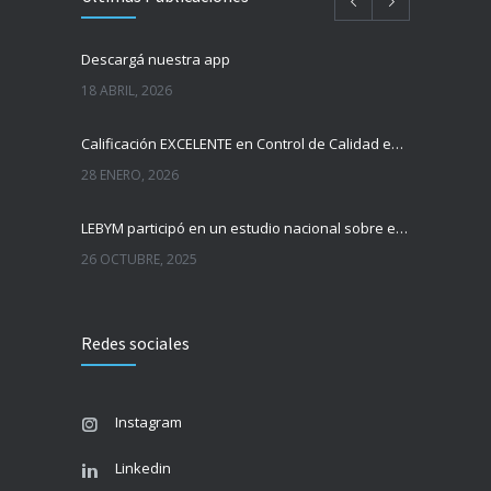
Descargá nuestra app
18 ABRIL, 2026
Calificación EXCELENTE en Control de Calidad en Bacteriología
28 ENERO, 2026
LEBYM participó en un estudio nacional sobre el Virus de Epstein-Barr
26 OCTUBRE, 2025
LEBYM renueva su acreditación internacional
Redes sociales
1 JULIO, 2025
Proyección de la película “Chagas. Orquesta invisible“
Instagram
30 SEPTIEMBRE, 2024
Linkedin