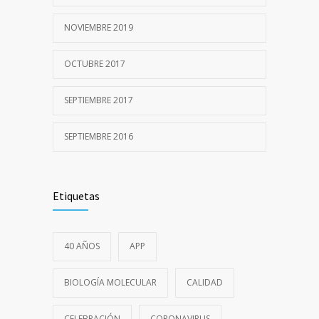
Participación en Estudio Multicéntrico
4111
NOVIEMBRE 2019
26 AGOSTO, 2021
COLESTEROL: Nuevos medicamentos,
OCTUBRE 2017
4051
nuevos análisis
25 ENERO, 2023
SEPTIEMBRE 2017
Determinaciones de COVID-19
SEPTIEMBRE 2016
3656
1 JULIO, 2020
Etiquetas
40 AÑOS
APP
BIOLOGÍA MOLECULAR
CALIDAD
CELEBRACIÓN
CORONAVIRUS