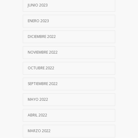
20 OCTUBRE, 2017
JUNIO 2023
PROCALCITONINA
7099
ENERO 2023
30 OCTUBRE, 2020
DICIEMBRE 2022
Test del Sudor
7093
NOVIEMBRE 2022
19 SEPTIEMBRE, 2017
OCTUBRE 2022
Descargá nuestra app
6091
SEPTIEMBRE 2022
18 ABRIL, 2026
MAYO 2022
Nuevo Termociclador de PCR en Tiempo
5616
Real
ABRIL 2022
25 JULIO, 2020
MARZO 2022
Purificación Automatizada de Ácidos
5611