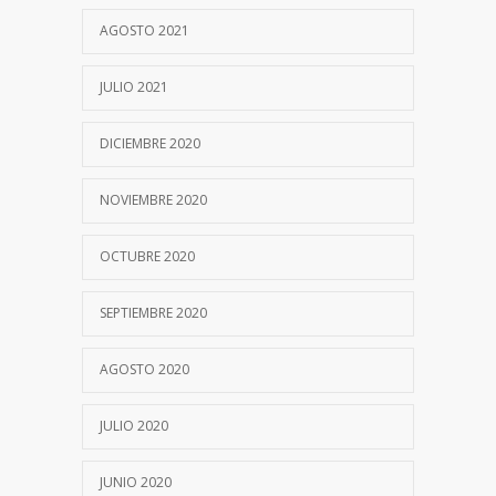
Nucleicos
AGOSTO 2021
8 SEPTIEMBRE, 2020
Laboratorio de Biología Molecular
JULIO 2021
5414
19 SEPTIEMBRE, 2016
DICIEMBRE 2020
Día del Microbiólogo
5368
NOVIEMBRE 2020
28 SEPTIEMBRE, 2020
OCTUBRE 2020
El Laboratorio en Infecciones
5345
Respiratorias
SEPTIEMBRE 2020
22 JUNIO, 2020
AGOSTO 2020
Autoinmunidad
4215
JULIO 2020
21 SEPTIEMBRE, 2017
JUNIO 2020