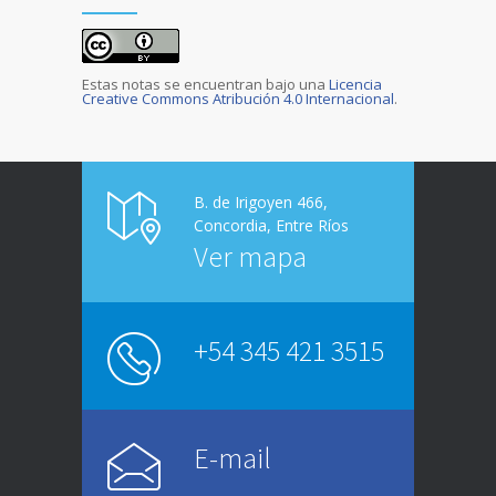
Estas notas se encuentran bajo una
Licencia
Creative Commons Atribución 4.0 Internacional
.
B. de Irigoyen 466,
Concordia, Entre Ríos
Ver mapa
+54 345 421 3515
E-mail