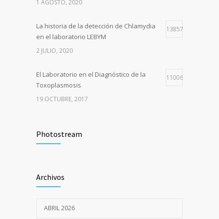
1 AGOSTO, 2020
La historia de la detección de Chlamydia
13857
en el laboratorio LEBYM
2 JULIO, 2020
El Laboratorio en el Diagnóstico de la
11006
Toxoplasmosis
19 OCTUBRE, 2017
EL LABORATORIO EN EL DIAGNÓSTICO DE
9093
INFECCIÓN POR VIRUS EPSTEIN BARR
Photostream
21 SEPTIEMBRE, 2017
El laboratorio LEBYM en la pandemia de
8464
Archivos
COVID-19
17 OCTUBRE, 2020
ABRIL 2026