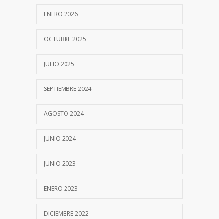
Turnos para hisopados ONLINE
8232
ENERO 2026
11 NOVIEMBRE, 2020
OCTUBRE 2025
Diagnóstico molecular rápido FilmArray-
7569
BioFire
JULIO 2025
19 SEPTIEMBRE, 2017
SEPTIEMBRE 2024
Bordetella pertussis: Diagnóstico de
7520
Laboratorio
AGOSTO 2024
20 OCTUBRE, 2017
JUNIO 2024
PROCALCITONINA
7113
30 OCTUBRE, 2020
JUNIO 2023
Test del Sudor
ENERO 2023
7102
19 SEPTIEMBRE, 2017
DICIEMBRE 2022