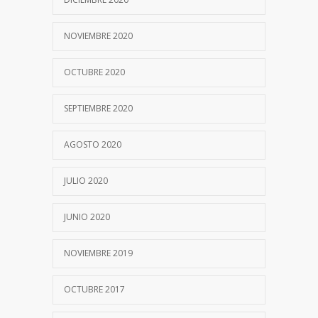
El Laboratorio en Infecciones
5356
NOVIEMBRE 2020
Respiratorias
22 JUNIO, 2020
OCTUBRE 2020
Autoinmunidad
4219
SEPTIEMBRE 2020
21 SEPTIEMBRE, 2017
AGOSTO 2020
Participación en Estudio Multicéntrico
4123
JULIO 2020
26 AGOSTO, 2021
JUNIO 2020
COLESTEROL: Nuevos medicamentos,
4062
nuevos análisis
NOVIEMBRE 2019
25 ENERO, 2023
OCTUBRE 2017
Determinaciones de COVID-19
3658